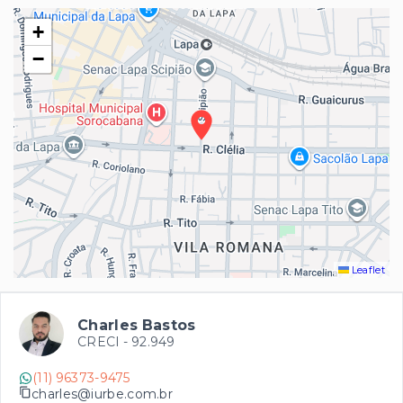
+
−
Leaflet
Charles Bastos
CRECI -
92.949
(11) 96373-9475
charles@iurbe.com.br