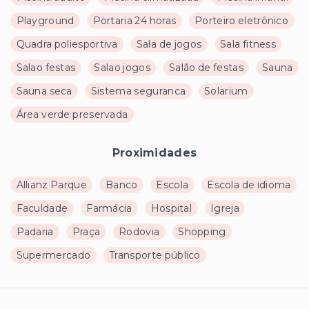
Playground
Portaria 24 horas
Porteiro eletrônico
Quadra poliesportiva
Sala de jogos
Sala fitness
Salao festas
Salao jogos
Salão de festas
Sauna
Sauna seca
Sistema seguranca
Solarium
Área verde preservada
Proximidades
Allianz Parque
Banco
Escola
Escola de idioma
Faculdade
Farmácia
Hospital
Igreja
Padaria
Praça
Rodovia
Shopping
Supermercado
Transporte público