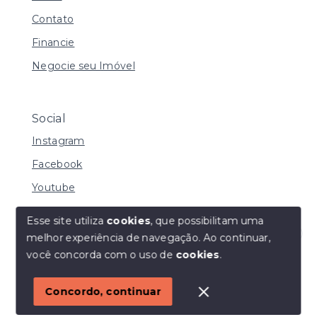
Contato
Financie
Negocie seu Imóvel
Social
Instagram
Facebook
Youtube
Esse site utiliza
cookies
, que possibilitam uma
melhor experiência de navegação.
Ao continuar,
© Copyright 2026 - I URBE CONSULTORIA
Olá! Estamos disponíveis para te ajudar.
você concorda com o uso de
cookies
.
IMOBILIÁRIA | CRECI 33.934 J - Todos os direitos
reservados
1
Concordo, continuar
SITE PARA IMOBILIARIA