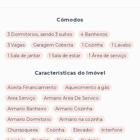
Cômodos
3 Dormitórios, sendo 3 suítes
4 Banheiros
3 Vagas
Garagem Coberta
1 Cozinha
1 Lavabo
1 Sala de jantar
1 Sala de estar
1 Área de serviço
Características do Imóvel
Aceita Financiamento
Aquecimento a gás
Area Serviço
Armario Area De Servico
Armario Banheiro
Armario Cozinha
Armario Dormitorio
Armário na cozinha
Churrasqueira
Cozinha
Elevador
Interfone