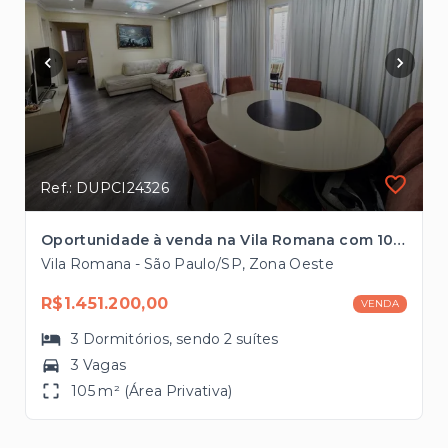
Ref.: DUPCI24326
Oportunidade à venda na Vila Romana com 105m², 3 vagas com fácil acesso às Marginais Pinheiros e Tietê
Vila Romana - São Paulo/SP, Zona Oeste
R$1.451.200,00
VENDA
3
Dormitórios
, sendo
2
suítes
3 Vagas
105 m² (Área Privativa)