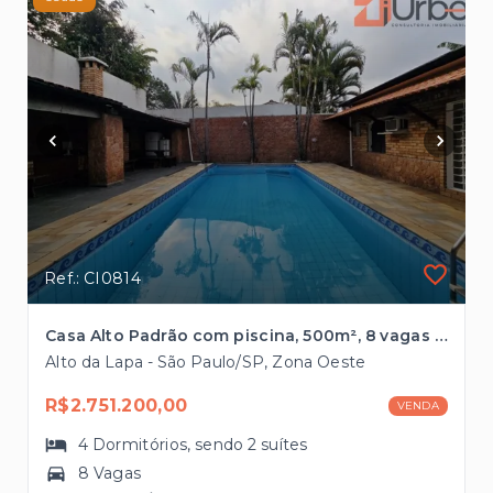
Ref.: CI0814
Casa Alto Padrão com piscina, 500m², 8 vagas no Alto da Lapa
Alto da Lapa - São Paulo/SP, Zona Oeste
R$2.751.200,00
VENDA
4
Dormitórios
, sendo
2
suítes
8 Vagas