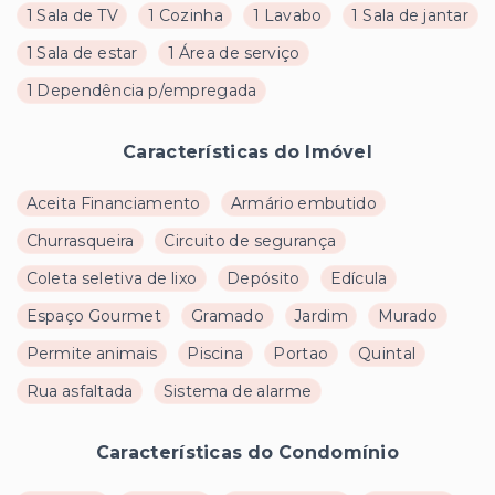
1 Sala de TV
1 Cozinha
1 Lavabo
1 Sala de jantar
1 Sala de estar
1 Área de serviço
1 Dependência p/empregada
Características do Imóvel
Aceita Financiamento
Armário embutido
Churrasqueira
Circuito de segurança
Coleta seletiva de lixo
Depósito
Edícula
Espaço Gourmet
Gramado
Jardim
Murado
Permite animais
Piscina
Portao
Quintal
Rua asfaltada
Sistema de alarme
Características do Condomínio