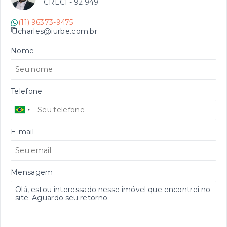
CRECI -
92.949
(11) 96373-9475
charles@iurbe.com.br
Nome
Telefone
E-mail
Mensagem