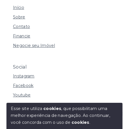
Início
Sobre
Contato
Financie
Negocie seu Imóvel
Social
Instagram
Facebook
Youtube
Esse site utiliza
cookies
, que possibilitam uma
melhor experiência de navegação.
Ao continuar,
© Copyright 2026 - I URBE CONSULTORIA
Olá! Estamos disponíveis para te ajudar.
você concorda com o uso de
cookies
.
IMOBILIÁRIA | CRECI 33.934 J - Todos os direitos
reservados