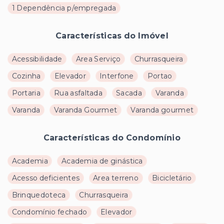
1 Dependência p/empregada
Características do Imóvel
Acessibilidade
Area Serviço
Churrasqueira
Cozinha
Elevador
Interfone
Portao
Portaria
Rua asfaltada
Sacada
Varanda
Varanda
Varanda Gourmet
Varanda gourmet
Características do Condomínio
Academia
Academia de ginástica
Acesso deficientes
Area terreno
Bicicletário
Brinquedoteca
Churrasqueira
Condomínio fechado
Elevador