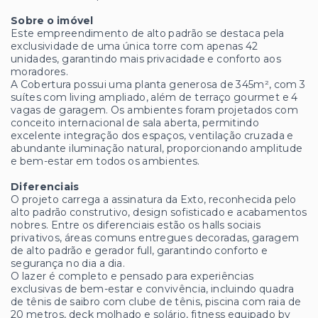
Sobre o imóvel
Este empreendimento de alto padrão se destaca pela
exclusividade de uma única torre com apenas 42
unidades, garantindo mais privacidade e conforto aos
moradores.
A Cobertura possui uma planta generosa de 345m², com 3
suítes com living ampliado, além de terraço gourmet e 4
vagas de garagem. Os ambientes foram projetados com
conceito internacional de sala aberta, permitindo
excelente integração dos espaços, ventilação cruzada e
abundante iluminação natural, proporcionando amplitude
e bem-estar em todos os ambientes.
Diferenciais
O projeto carrega a assinatura da Exto, reconhecida pelo
alto padrão construtivo, design sofisticado e acabamentos
nobres. Entre os diferenciais estão os halls sociais
privativos, áreas comuns entregues decoradas, garagem
de alto padrão e gerador full, garantindo conforto e
segurança no dia a dia.
O lazer é completo e pensado para experiências
exclusivas de bem-estar e convivência, incluindo quadra
de tênis de saibro com clube de tênis, piscina com raia de
20 metros, deck molhado e solário, fitness equipado by