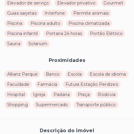
Elevador de serviço
Elevador privativo
Gourmet
Guias sarjetas
Interfone
Permite animais
Piscina
Piscina adulto
Piscina climatizada
Piscina infantil
Portaria 24 horas
Portão Elétrico
Sauna
Solarium
Proximidades
Allianz Parque
Banco
Escola
Escola de idioma
Faculdade
Farmácia
Futura Estação Perdizes
Hospital
Igreja
Padaria
Praça
Rodovia
Shopping
Supermercado
Transporte público
Descrição do imóvel