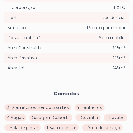
Incorporação
EXTO
Perfil
Residencial
Situação
Pronto para morar
Possui mobília?
Sem mobília
Área Construída
345m²
Área Privativa
345m²
Área Total
345m²
Cômodos
3 Dormitórios, sendo 3 suítes
4 Banheiros
4 Vagas
Garagem Coberta
1 Cozinha
1 Lavabo
1 Sala de jantar
1 Sala de estar
1 Área de serviço