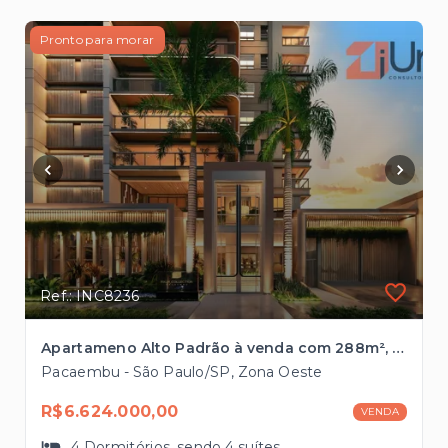
Pronto para morar
Ref.: INC8236
Apartameno Alto Padrão à venda com 288m², 4 suítes , 4 vagas no Pacaembu
Pacaembu - São Paulo/SP, Zona Oeste
R$6.624.000,00
VENDA
4
Dormitórios
, sendo
4
suítes