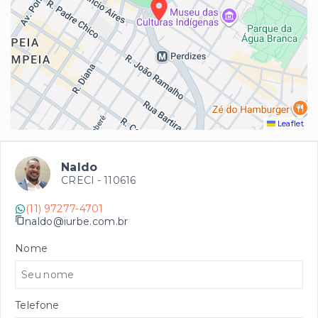
Leaflet
Naldo
CRECI -
110616
(11) 97277-4701
naldo@iurbe.com.br
Nome
Telefone