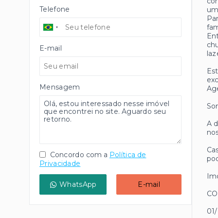
con
Telefone
uma
Par
fam
Ent
chu
E-mail
laz
Est
exc
Mensagem
Age
Som
A d
nos
Cas
Concordo com a
Política de
pod
Privacidade
Imó
WhatsApp
E-mail
CO
01