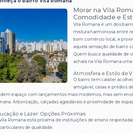
nheça o bairro Vila Romana
Morar na Vila Roma
Comodidade e Est
Vila Romana é um dos bairr
mistura harmoniosa entre re
bom comércio local, e proxi
aquela sensação de bairro c
Quem busca qualidade de vid
achará na Vila Romana uma
Atmosfera e Estilo de V
O bairro tem caráter acolhe
amigável, casas e prédios d
videm espaço com lançamentos mais modernos, mas sem enorm
ana. Arborização, calçadas agradáveis e proximidade de espa
ucação e Lazer: Opções Próximas
Vila Romana está próxima de instituições de ensino respeitada
particulares de qualidade.