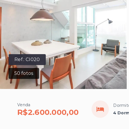
Ref.:
CI020
50
fotos
Venda
Dormit
R$2.600.000,00
4 Dorm