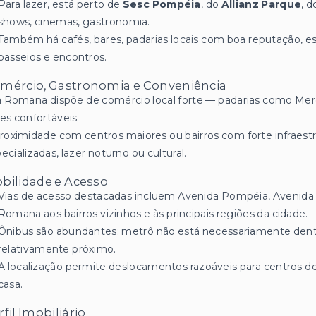
Para lazer, está perto de
Sesc Pompéia
, do
Allianz Parque
, 
shows, cinemas, gastronomia.
Também há cafés, bares, padarias locais com boa reputação, esp
passeios e encontros.
mércio, Gastronomia e Conveniência
a Romana dispõe de comércio local forte — padarias como Merci
es confortáveis.
roximidade com centros maiores ou bairros com forte infraestr
ecializadas, lazer noturno ou cultural.
bilidade e Acesso
Vias de acesso destacadas incluem Avenida Pompéia, Avenida
Romana aos bairros vizinhos e às principais regiões da cidade.
Ônibus são abundantes; metrô não está necessariamente dentr
relativamente próximo.
A localização permite deslocamentos razoáveis para centros de
casa.
rfil Imobiliário