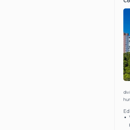
Co
di
hum
Ed