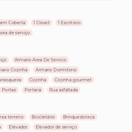
gem Coberta
1 Closet
1 Escritório
Área de serviço
viço
Armario Area De Servico
ario Cozinha
Armario Dormitorio
rrasqueira
Cozinha
Cozinha gourmet
Portao
Portaria
Rua asfaltada
rea terreno
Bicicletário
Brinquedoteca
a
Elevador
Elevador de serviço