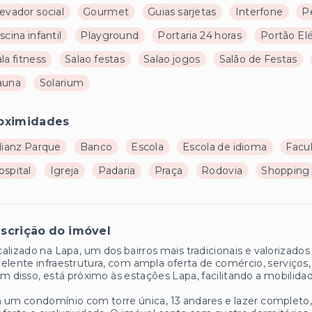
evador social
Gourmet
Guias sarjetas
Interfone
P
scina infantil
Playground
Portaria 24 horas
Portão Elé
la fitness
Salao festas
Salao jogos
Salão de Festas
auna
Solarium
oximidades
lianz Parque
Banco
Escola
Escola de idioma
Facu
ospital
Igreja
Padaria
Praça
Rodovia
Shopping
scrição do imóvel
alizado na Lapa, um dos bairros mais tradicionais e valorizad
elente infraestrutura, com ampla oferta de comércio, serviços, e
m disso, está próximo às estações Lapa, facilitando a mobilidad
um condomínio com torre única, 13 andares e lazer completo,