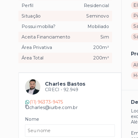
El
Perfil
Residencial
Pi
Situação
Seminovo
Sa
Possui mobília?
Mobiliado
S
Aceita Financiamento
Sim
Área Privativa
200m²
Pr
Área Total
200m²
Al
H
Charles Bastos
CRECI -
92.949
(11) 96373-9475
De
charles@iurbe.com.br
Loc
exc
Nome
Alé
Em 