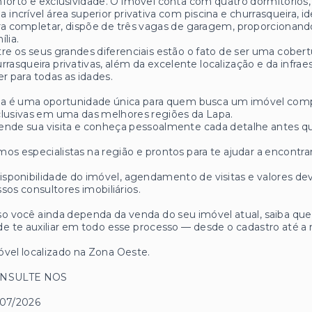
forto e exclusividade. O imóvel conta com quatro dormitórios
 incrível área superior privativa com piscina e churrasqueira, 
a completar, dispõe de três vagas de garagem, proporcionan
ília.
re os seus grandes diferenciais estão o fato de ser uma cobert
rrasqueira privativas, além da excelente localização e da infr
er para todas as idades.
a é uma oportunidade única para quem busca um imóvel comple
lusivas em uma das melhores regiões da Lapa.
nde sua visita e conheça pessoalmente cada detalhe antes qu
os especialistas na região e prontos para te ajudar a encontrar
isponibilidade do imóvel, agendamento de visitas e valores
sos consultores imobiliários.
o você ainda dependa da venda do seu imóvel atual, saiba q
e te auxiliar em todo esse processo — desde o cadastro até a 
vel localizado na Zona Oeste.
NSULTE NOS
/07/2026