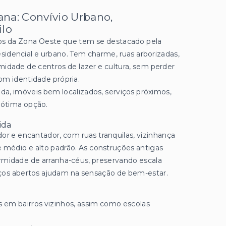
na: Convívio Urbano,
ilo
os da Zona Oeste que tem se destacado pela
sidencial e urbano. Tem charme, ruas arborizadas,
midade de centros de lazer e cultura, sem perder
om identidade própria.
a, imóveis bem localizados, serviços próximos,
 ótima opção.
ida
dor e encantador, com ruas tranquilas, vizinhança
e médio e alto padrão. As construções antigas
idade de arranha-céus, preservando escala
ços abertos ajudam na sensação de bem-estar.
s em bairros vizinhos, assim como escolas