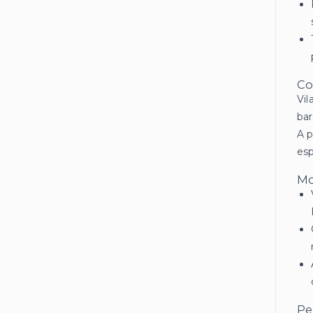
Co
Vil
bar
A p
esp
Mo
Pe