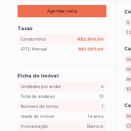
Agendar visita
C
4 
Taxas
1
Condomínio
R$2.300,00
Ca
IPTU Mensal
R$1.097,00
A
A
Ficha do imóvel
Ar
Unidades por andar
4
E
Total de andares
13
Ca
Número de torres
1
A
Idade do imóvel
14 anos
C
Incorporação
Barroco