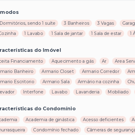
ômodos
Dormitórios, sendo 1 suíte
3 Banheiros
3 Vagas
Gara
 Cozinha
1 Lavabo
1 Sala de jantar
1 Sala de estar
1 
racterísticas do Imóvel
ceita Financiamento
Aquecimento a gás
Ar
Area Ser
rmario Banheiro
Armario Closet
Armario Corredor
Arm
mario Escritorio
Armario Sala
Armário na cozinha
Chu
levador
Interfone
Lavabo
Lavanderia
Mobiliado
racterísticas do Condomínio
cademia
Academia de ginástica
Acesso deficientes
A
hurrasqueira
Condomínio fechado
Câmeras de seguranç