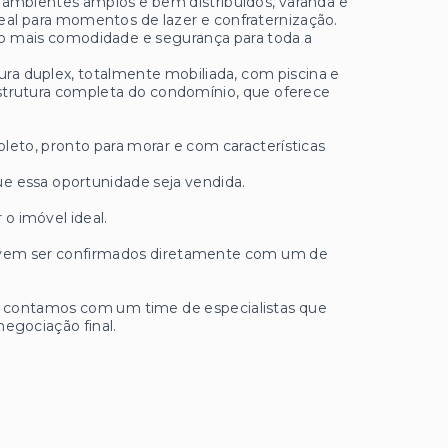
, ambientes amplos e bem distribuídos, varanda e
ideal para momentos de lazer e confraternização.
do mais comodidade e segurança para toda a
ura duplex, totalmente mobiliada, com piscina e
aestrutura completa do condomínio, que oferece
to, pronto para morar e com características
e essa oportunidade seja vendida.
 o imóvel ideal.
 devem ser confirmados diretamente com um de
ue contamos com um time de especialistas que
negociação final.