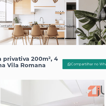
Contato
Financie
Negocie seu Imóvel
 privativa 200m², 4
 na Vila Romana
Compartilhar no Wh