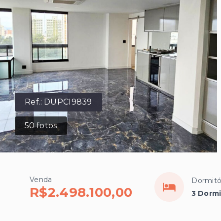
Ref.:
DUPCI9839
50
fotos
Venda
Dormitó
R$2.498.100,00
3 Dormi