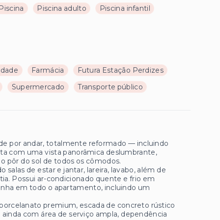
Piscina
Piscina adulto
Piscina infantil
ldade
Farmácia
Futura Estação Perdizes
Supermercado
Transporte público
e por andar, totalmente reformado — incluindo
onta com uma vista panorâmica deslumbrante,
e o pôr do sol de todos os cômodos.
salas de estar e jantar, lareira, lavabo, além de
a. Possui ar-condicionado quente e frio em
linha em todo o apartamento, incluindo um
porcelanato premium, escada de concreto rústico
a ainda com área de serviço ampla, dependência