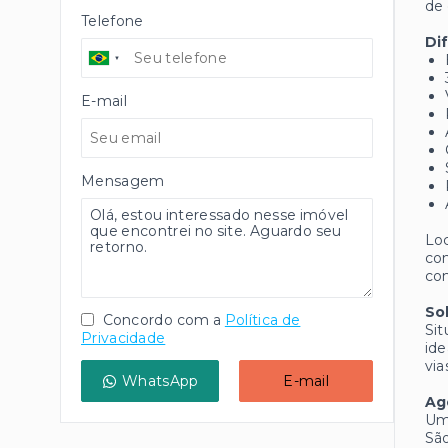
de 
Telefone
Di
E-mail
Mensagem
Loc
con
com
So
Concordo com a
Política de
Sit
Privacidade
ide
via
WhatsApp
E-mail
Ag
Uma
São