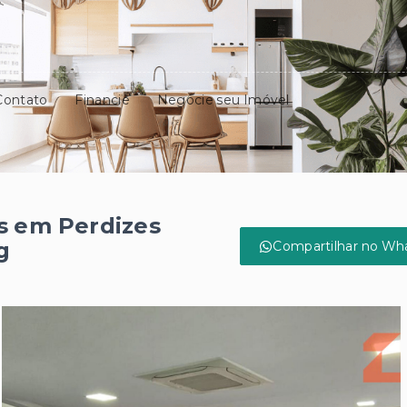
Contato
Financie
Negocie seu Imóvel
s em Perdizes
g
Compartilhar no Wh