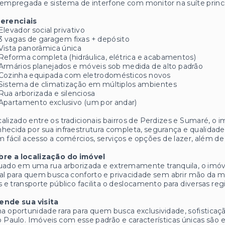
empregada e sistema de interfone com monitor na suíte princi
ferenciais
Elevador social privativo
3 vagas de garagem fixas + depósito
Vista panorâmica única
Reforma completa (hidráulica, elétrica e acabamentos)
Armários planejados e móveis sob medida de alto padrão
Cozinha equipada com eletrodomésticos novos
Sistema de climatização em múltiplos ambientes
Rua arborizada e silenciosa
Apartamento exclusivo (um por andar)
alizado entre os tradicionais bairros de Perdizes e Sumaré, o 
hecida por sua infraestrutura completa, segurança e qualidade 
 fácil acesso a comércios, serviços e opções de lazer, além d
bre a localização do imóvel
uado em uma rua arborizada e extremamente tranquila, o imóv
al para quem busca conforto e privacidade sem abrir mão da 
s e transporte público facilita o deslocamento para diversas reg
ende sua visita
 oportunidade rara para quem busca exclusividade, sofistica
 Paulo. Imóveis com esse padrão e características únicas sã