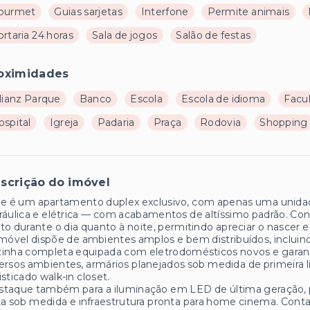
ourmet
Guias sarjetas
Interfone
Permite animais
rtaria 24 horas
Sala de jogos
Salão de festas
oximidades
lianz Parque
Banco
Escola
Escola de idioma
Facu
ospital
Igreja
Padaria
Praça
Rodovia
Shopping
scrição do imóvel
e é um apartamento duplex exclusivo, com apenas uma unidad
ráulica e elétrica — com acabamentos de altíssimo padrão. C
to durante o dia quanto à noite, permitindo apreciar o nascer 
móvel dispõe de ambientes amplos e bem distribuídos, incluindo 
inha completa equipada com eletrodomésticos novos e garanti
ersos ambientes, armários planejados sob medida de primeira 
isticado walk-in closet.
staque também para a iluminação em LED de última geração, 
ta sob medida e infraestrutura pronta para home cinema. Cont