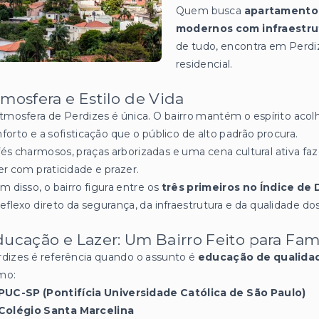
Quem busca
apartamentos
modernos com infraestru
de tudo, encontra em Perdize
residencial.
mosfera e Estilo de Vida
tmosfera de Perdizes é única. O bairro mantém o espírito acol
forto e a sofisticação que o público de alto padrão procura.
és charmosos, praças arborizadas e uma cena cultural ativa fa
er com praticidade e prazer.
m disso, o bairro figura entre os
três primeiros no Índice d
eflexo direto da segurança, da infraestrutura e da qualidade dos
ucação e Lazer: Um Bairro Feito para Famí
dizes é referência quando o assunto é
educação de qualida
mo:
PUC-SP (Pontifícia Universidade Católica de São Paulo)
Colégio Santa Marcelina