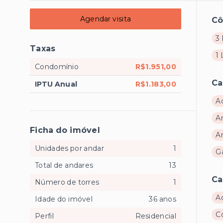
Agendar visita
C
3 
Taxas
1
Condomínio
R$1.951,00
Ca
IPTU Anual
R$1.183,00
A
A
Ficha do imóvel
A
Unidades por andar
1
Gá
Total de andares
13
Ca
Número de torres
1
A
Idade do imóvel
36 anos
C
Perfil
Residencial