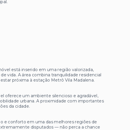
pal.
imóvel está inserido em uma região valorizada,
de vida. A área combina tranquilidade residencial
e estar próxima à estação Metrô Vila Madalena.
el oferece um ambiente silencioso e agradável,
mobilidade urbana. A proximidade com importantes
iões da cidade.
ção e conforto em uma das melhores regiões de
o extremamente disputados — não perca a chance