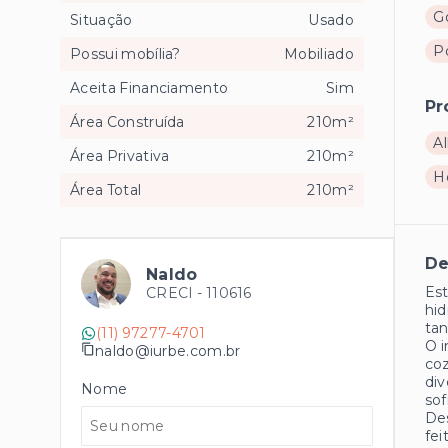
G
Situação
Usado
Po
Possui mobília?
Mobiliado
Aceita Financiamento
Sim
Pr
Área Construída
210m²
Al
Área Privativa
210m²
H
Área Total
210m²
De
Naldo
Est
CRECI -
110616
hid
tan
(11) 97277-4701
O i
naldo@iurbe.com.br
coz
div
Nome
sof
De
fei