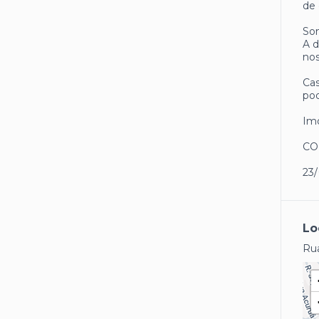
de 
Som
A d
nos
Cas
pod
Imó
CO
23
Lo
Rua