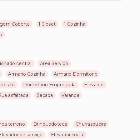
agem Coberta
1 Closet
1 Cozinha
ço
ionado central
Area Serviço
Armario Cozinha
Armario Dormitorio
pósito
Dormitorio Empregada
Elevador
Rua asfaltada
Sacada
Varanda
rea terreno
Brinquedoteca
Churrasqueira
Elevador de serviço
Elevador social