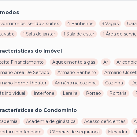
ômodos
Dormitórios, sendo 2 suítes
4 Banheiros
3 Vagas
Gar
 Lavabo
1 Sala de jantar
1 Sala de estar
1 Área de servi
racterísticas do Imóvel
ceita Financiamento
Aquecimento a gás
Ar
Ar condic
rmario Area De Servico
Armario Banheiro
Armario Closet
rmario Home Theater
Armário na cozinha
Cozinha
De
s individual
Interfone
Lareira
Portao
Portaria
racterísticas do Condomínio
cademia
Academia de ginástica
Acesso deficientes
A
ondomínio fechado
Câmeras de segurança
Elevador