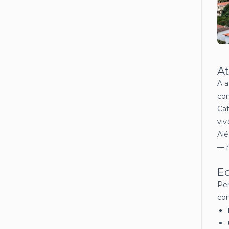
At
A a
con
Caf
viv
Alé
— r
Ed
Per
co