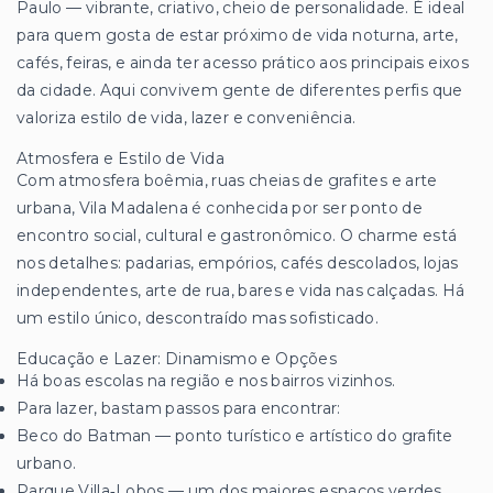
Paulo — vibrante, criativo, cheio de personalidade. É ideal
para quem gosta de estar próximo de vida noturna, arte,
cafés, feiras, e ainda ter acesso prático aos principais eixos
da cidade. Aqui convivem gente de diferentes perfis que
valoriza estilo de vida, lazer e conveniência.
Atmosfera e Estilo de Vida
Com atmosfera boêmia, ruas cheias de grafites e arte
urbana, Vila Madalena é conhecida por ser ponto de
encontro social, cultural e gastronômico. O charme está
nos detalhes: padarias, empórios, cafés descolados, lojas
independentes, arte de rua, bares e vida nas calçadas. Há
um estilo único, descontraído mas sofisticado.
Educação e Lazer: Dinamismo e Opções
Há boas escolas na região e nos bairros vizinhos.
Para lazer, bastam passos para encontrar:
Beco do Batman — ponto turístico e artístico do grafite
urbano.
Parque Villa‑Lobos — um dos maiores espaços verdes