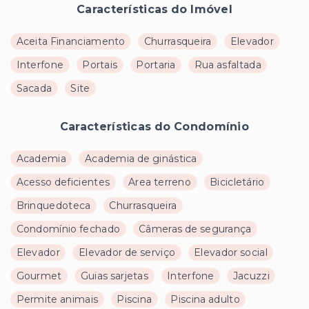
Características do Imóvel
Aceita Financiamento
Churrasqueira
Elevador
Interfone
Portais
Portaria
Rua asfaltada
Sacada
Site
Características do Condomínio
Academia
Academia de ginástica
Acesso deficientes
Area terreno
Bicicletário
Brinquedoteca
Churrasqueira
Condomínio fechado
Câmeras de segurança
Elevador
Elevador de serviço
Elevador social
Gourmet
Guias sarjetas
Interfone
Jacuzzi
Permite animais
Piscina
Piscina adulto