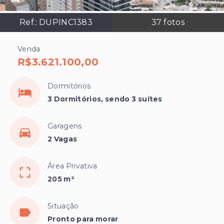
Ref.:
DUPINC1383
37
fotos
Venda
R$3.621.100,00
Dormitórios
3 Dormitórios, sendo 3 suítes
Garagens
2 Vagas
Área Privativa
205 m²
Situação
Pronto para morar