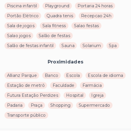
Piscina infantil
Playground
Portaria 24 horas
Portão Elétrico
Quadra tenis
Recepcao 24h
Sala de jogos
Sala fitness
Salao festas
Salao jogos
Salão de festas
Salão de festas infantil
Sauna
Solarium
Spa
Proximidades
Allianz Parque
Banco
Escola
Escola de idioma
Estação de metrô
Faculdade
Farmácia
Futura Estação Perdizes
Hospital
Igreja
Padaria
Praça
Shopping
Supermercado
Transporte público