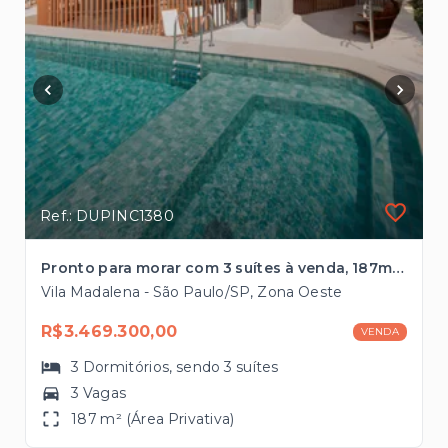
Ref.: DUPINC1380
Pronto para morar com 3 suítes à venda, 187m² próximo à Av. Pompéia
Vila Madalena - São Paulo/SP, Zona Oeste
R$3.469.300,00
VENDA
3
Dormitórios
, sendo
3
suítes
3 Vagas
187 m² (Área Privativa)