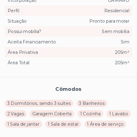
Incorporação
GAMARO
Perfil
Residencial
Situação
Pronto para morar
Possui mobília?
Sem mobília
Aceita Financiamento
Sim
Área Privativa
205m²
Área Total
205m²
Cômodos
3 Dormitórios, sendo 3 suítes
3 Banheiros
2 Vagas
Garagem Coberta
1 Cozinha
1 Lavabo
1 Sala de jantar
1 Sala de estar
1 Área de serviço