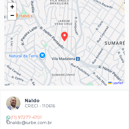
+
−
Leaflet
Naldo
CRECI -
110616
(11) 97277-4701
naldo@iurbe.com.br