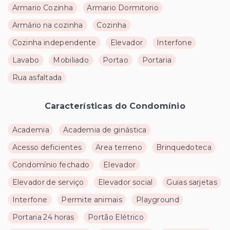
Armario Cozinha
Armario Dormitorio
Armário na cozinha
Cozinha
Cozinha independente
Elevador
Interfone
Lavabo
Mobiliado
Portao
Portaria
Rua asfaltada
Características do Condomínio
Academia
Academia de ginástica
Acesso deficientes
Area terreno
Brinquedoteca
Condomínio fechado
Elevador
Elevador de serviço
Elevador social
Guias sarjetas
Interfone
Permite animais
Playground
Portaria 24 horas
Portão Elétrico