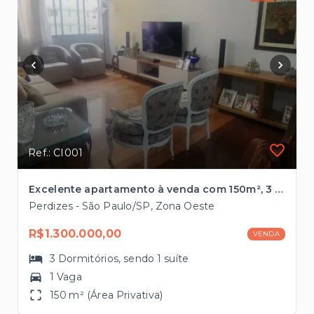
Ref.: CI001
Excelente apartamento à venda com 150m², 3 dormitórios, próximo à futura estação de Metrô em Perdizes
Perdizes - São Paulo/SP, Zona Oeste
R$1.300.000,00
VENDA
3
Dormitórios
, sendo
1
suíte
1 Vaga
150 m² (Área Privativa)