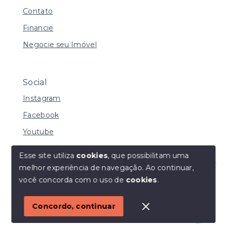
Contato
Financie
Negocie seu Imóvel
Social
Instagram
Facebook
Youtube
Esse site utiliza
cookies
, que possibilitam uma
melhor experiência de navegação.
Ao continuar,
© Copyright 2026 - I URBE CONSULTORIA
Olá! Estamos disponíveis para te ajudar.
você concorda com o uso de
cookies
.
IMOBILIÁRIA | CRECI 33.934 J - Todos os direitos
reservados
1
Concordo, continuar
SITE PARA IMOBILIARIA