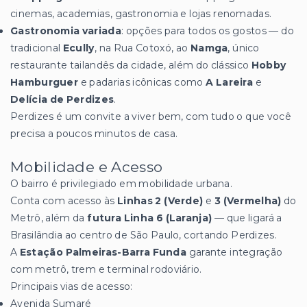
cinemas, academias, gastronomia e lojas renomadas.
Gastronomia variada
: opções para todos os gostos — do
tradicional
Ecully
, na Rua Cotoxó, ao
Namga
, único
restaurante tailandês da cidade, além do clássico
Hobby
Hamburguer
e padarias icônicas como
A Lareira
e
Delícia de Perdizes
.
Perdizes é um convite a viver bem, com tudo o que você
precisa a poucos minutos de casa.
Mobilidade e Acesso
O bairro é privilegiado em mobilidade urbana.
Conta com acesso às
Linhas 2 (Verde)
e
3 (Vermelha)
do
Metrô, além da
futura Linha 6 (Laranja)
— que ligará a
Brasilândia ao centro de São Paulo, cortando Perdizes.
A
Estação Palmeiras-Barra Funda
garante integração
com metrô, trem e terminal rodoviário.
Principais vias de acesso:
Avenida Sumaré