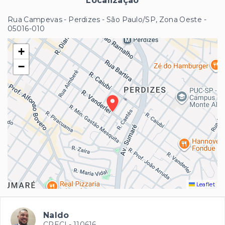
Localização
Rua Campevas - Perdizes - São Paulo/SP, Zona Oeste
-
05016-010
+
−
Leaflet
Naldo
CRECI -
110616