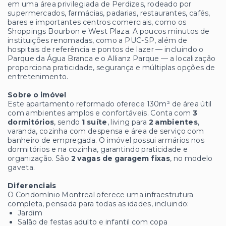
em uma área privilegiada de Perdizes, rodeado por
supermercados, farmácias, padarias, restaurantes, cafés,
bares e importantes centros comerciais, como os
Shoppings Bourbon e West Plaza. A poucos minutos de
instituições renomadas, como a PUC-SP, além de
hospitais de referência e pontos de lazer — incluindo o
Parque da Água Branca e o Allianz Parque — a localização
proporciona praticidade, segurança e múltiplas opções de
entretenimento.
Sobre o imóvel
Este apartamento reformado oferece 130m² de área útil
com ambientes amplos e confortáveis. Conta com
3
dormitórios
, sendo
1 suíte
, living para
2 ambientes
,
varanda, cozinha com despensa e área de serviço com
banheiro de empregada. O imóvel possui armários nos
dormitórios e na cozinha, garantindo praticidade e
organização. São
2 vagas de garagem fixas
, no modelo
gaveta.
Diferenciais
O Condomínio Montreal oferece uma infraestrutura
completa, pensada para todas as idades, incluindo:
Jardim
Salão de festas adulto e infantil com copa