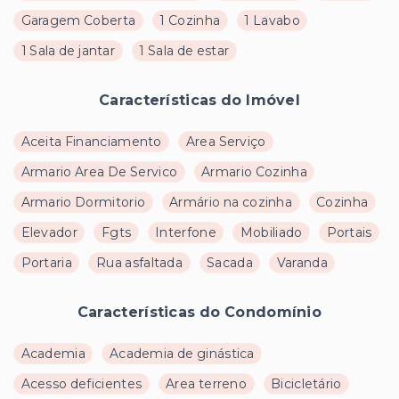
Garagem Coberta
1 Cozinha
1 Lavabo
1 Sala de jantar
1 Sala de estar
Características do Imóvel
Aceita Financiamento
Area Serviço
Armario Area De Servico
Armario Cozinha
Armario Dormitorio
Armário na cozinha
Cozinha
Elevador
Fgts
Interfone
Mobiliado
Portais
Portaria
Rua asfaltada
Sacada
Varanda
Características do Condomínio
Academia
Academia de ginástica
Acesso deficientes
Area terreno
Bicicletário