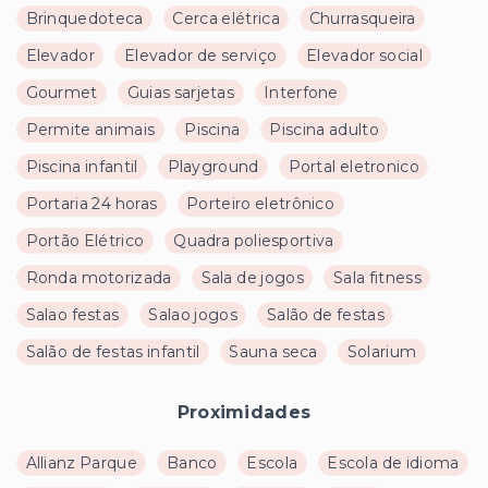
Brinquedoteca
Cerca elétrica
Churrasqueira
Elevador
Elevador de serviço
Elevador social
Gourmet
Guias sarjetas
Interfone
Permite animais
Piscina
Piscina adulto
Piscina infantil
Playground
Portal eletronico
Portaria 24 horas
Porteiro eletrônico
Portão Elétrico
Quadra poliesportiva
Ronda motorizada
Sala de jogos
Sala fitness
Salao festas
Salao jogos
Salão de festas
Salão de festas infantil
Sauna seca
Solarium
Proximidades
Allianz Parque
Banco
Escola
Escola de idioma