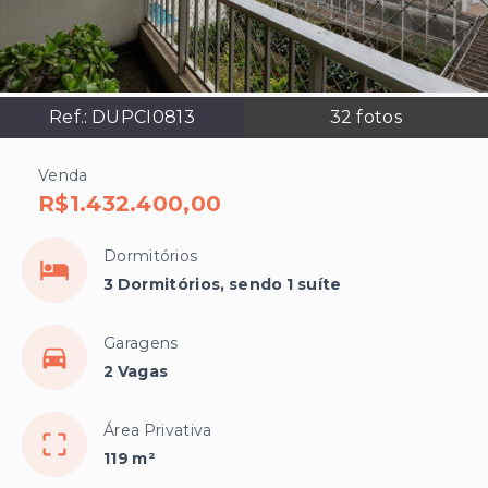
Ref.:
DUPCI0813
32
fotos
Venda
R$1.432.400,00
Dormitórios
3 Dormitórios, sendo 1 suíte
Garagens
2 Vagas
Área Privativa
119 m²