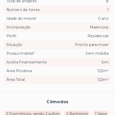
Total de andares
8
Número de torres
1
Idade do imóvel
0 ano
Incorporação
Maencorp
Perfil
Residencial
Situação
Pronto para morar
Possui mobília?
Sem mobília
Aceita Financiamento
Sim
Área Privativa
122m²
Área Total
122m²
Cômodos
2 Dormitórios, sendo 2 suítes
2 Banheiros
1 Vaga