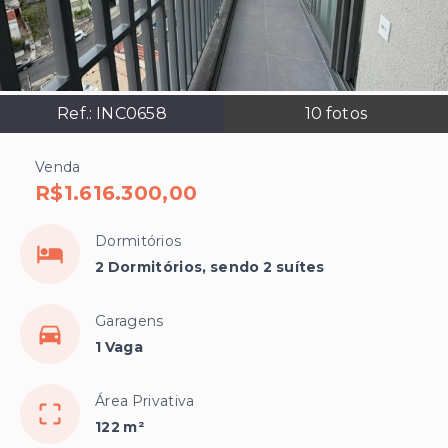
Ref.:
INC0658
10
fotos
Venda
R$1.616.300,00
Dormitórios
2 Dormitórios, sendo 2 suítes
Garagens
1 Vaga
Área Privativa
122 m²