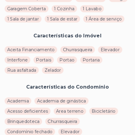
Garagem Coberta
1 Cozinha
1 Lavabo
1 Sala de jantar
1 Sala de estar
1 Área de serviço
Características do Imóvel
Aceita Financiamento
Churrasqueira
Elevador
Interfone
Portais
Portao
Portaria
Rua asfaltada
Zelador
Características do Condomínio
Academia
Academia de ginástica
Acesso deficientes
Area terreno
Bicicletário
Brinquedoteca
Churrasqueira
Condomínio fechado
Elevador