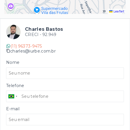
Leaflet
Charles Bastos
CRECI -
92.949
(11) 96373-9475
charles@iurbe.com.br
Nome
Telefone
E-mail