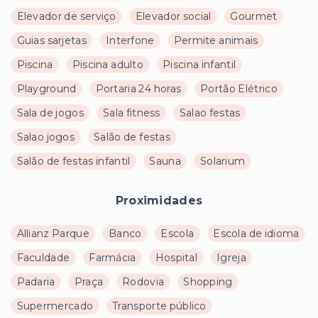
Elevador de serviço
Elevador social
Gourmet
Guias sarjetas
Interfone
Permite animais
Piscina
Piscina adulto
Piscina infantil
Playground
Portaria 24 horas
Portão Elétrico
Sala de jogos
Sala fitness
Salao festas
Salao jogos
Salão de festas
Salão de festas infantil
Sauna
Solarium
Proximidades
Allianz Parque
Banco
Escola
Escola de idioma
Faculdade
Farmácia
Hospital
Igreja
Padaria
Praça
Rodovia
Shopping
Supermercado
Transporte público