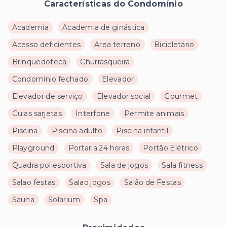
Características do Condomínio
Academia
Academia de ginástica
Acesso deficientes
Area terreno
Bicicletário
Brinquedoteca
Churrasqueira
Condomínio fechado
Elevador
Elevador de serviço
Elevador social
Gourmet
Guias sarjetas
Interfone
Permite animais
Piscina
Piscina adulto
Piscina infantil
Playground
Portaria 24 horas
Portão Elétrico
Quadra poliesportiva
Sala de jogos
Sala fitness
Salao festas
Salao jogos
Salão de Festas
Sauna
Solarium
Spa