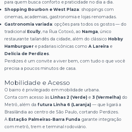
para quem busca conforto e praticidade no dia a dia.
Shopping Bourbon e West Plaza
: shoppings com
cinemas, academias, gastronomia e lojas renomadas.
Gastronomia variada
: opções para todos os gostos — do
tradicional
Ecully
, na Rua Cotoxó, ao
Namga
, único
restaurante tailandês da cidade, além do clássico
Hobby
Hamburguer
e padarias icônicas como
A Lareira
e
Delícia de Perdizes
.
Perdizes é um convite a viver bem, com tudo o que você
precisa a poucos minutos de casa.
Mobilidade e Acesso
O bairro é privilegiado em mobilidade urbana.
Conta com acesso às
Linhas 2 (Verde)
e
3 (Vermelha)
do
Metrô, além da
futura Linha 6 (Laranja)
— que ligará a
Brasilândia ao centro de São Paulo, cortando Perdizes.
A
Estação Palmeiras-Barra Funda
garante integração
com metrô, trem e terminal rodoviário.