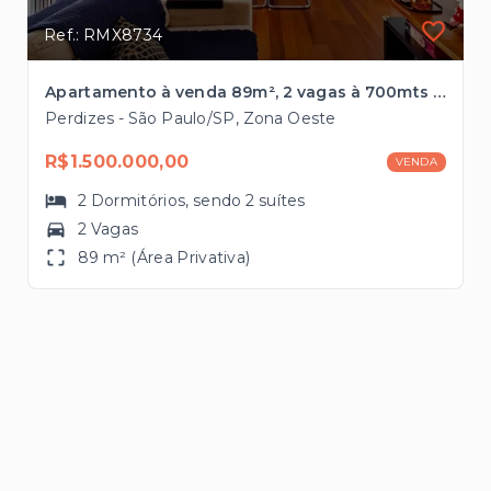
Ref.: RMX8734
Apartamento à venda 89m², 2 vagas à 700mts do Metrô Vila Madalena
Perdizes - São Paulo/SP, Zona Oeste
R$1.500.000,00
VENDA
2
Dormitórios
, sendo
2
suítes
2 Vagas
89 m² (Área Privativa)