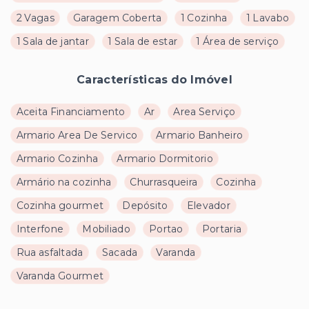
2 Vagas
Garagem Coberta
1 Cozinha
1 Lavabo
1 Sala de jantar
1 Sala de estar
1 Área de serviço
Características do Imóvel
Aceita Financiamento
Ar
Area Serviço
Armario Area De Servico
Armario Banheiro
Armario Cozinha
Armario Dormitorio
Armário na cozinha
Churrasqueira
Cozinha
Cozinha gourmet
Depósito
Elevador
Interfone
Mobiliado
Portao
Portaria
Rua asfaltada
Sacada
Varanda
Varanda Gourmet