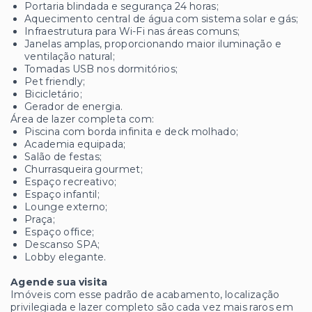
Portaria blindada e segurança 24 horas;
Aquecimento central de água com sistema solar e gás;
Infraestrutura para Wi-Fi nas áreas comuns;
Janelas amplas, proporcionando maior iluminação e
ventilação natural;
Tomadas USB nos dormitórios;
Pet friendly;
Bicicletário;
Gerador de energia.
Área de lazer completa com:
Piscina com borda infinita e deck molhado;
Academia equipada;
Salão de festas;
Churrasqueira gourmet;
Espaço recreativo;
Espaço infantil;
Lounge externo;
Praça;
Espaço office;
Descanso SPA;
Lobby elegante.
Agende sua visita
Imóveis com esse padrão de acabamento, localização
privilegiada e lazer completo são cada vez mais raros em