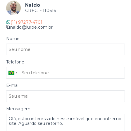
Naldo
CRECI -
110616
(11) 97277-4701
naldo@iurbe.com.br
Nome
Telefone
E-mail
Mensagem