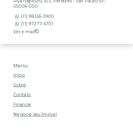
Rua Itapicuru, 613, Perdizes - São Paulo/SP,
05006-000
(11) 98365-3900
(11) 97277-4701
Ver e-mail
Menu
Início
Sobre
Contato
Financie
Negocie seu Imóvel