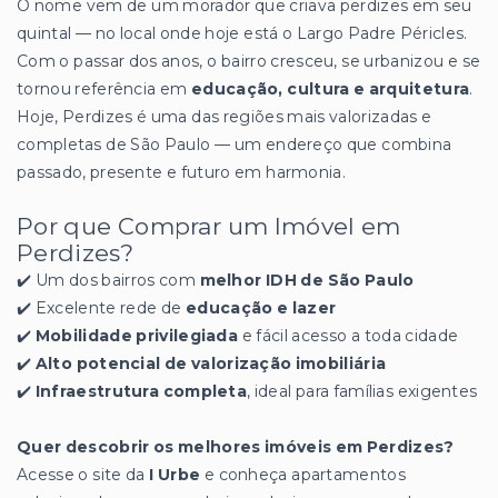
O nome vem de um morador que criava perdizes em seu
quintal — no local onde hoje está o Largo Padre Péricles.
Com o passar dos anos, o bairro cresceu, se urbanizou e se
tornou referência em
educação, cultura e arquitetura
.
Hoje, Perdizes é uma das regiões mais valorizadas e
completas de São Paulo — um endereço que combina
passado, presente e futuro em harmonia.
Por que Comprar um Imóvel em
Perdizes?
✔️ Um dos bairros com
melhor IDH de São Paulo
✔️ Excelente rede de
educação e lazer
✔️
Mobilidade privilegiada
e fácil acesso a toda cidade
✔️
Alto potencial de valorização imobiliária
✔️
Infraestrutura completa
, ideal para famílias exigentes
Quer descobrir os melhores imóveis em Perdizes?
Acesse o site da
I Urbe
e conheça apartamentos