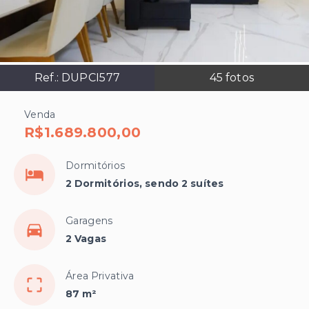
Ref.:
DUPCI577
45
fotos
Venda
R$1.689.800,00
Dormitórios
2 Dormitórios, sendo 2 suítes
Garagens
2 Vagas
Área Privativa
87 m²