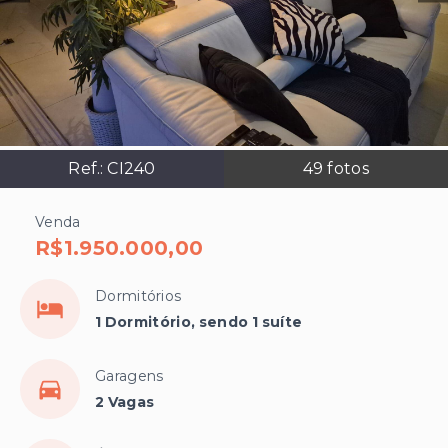
Ref.:
CI240
49
fotos
Venda
R$1.950.000,00
Dormitórios
1 Dormitório, sendo 1 suíte
Garagens
2 Vagas