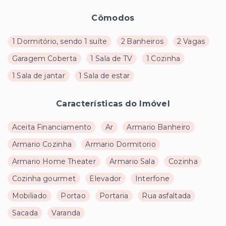
Cômodos
1 Dormitório, sendo 1 suíte
2 Banheiros
2 Vagas
Garagem Coberta
1 Sala de TV
1 Cozinha
1 Sala de jantar
1 Sala de estar
Características do Imóvel
Aceita Financiamento
Ar
Armario Banheiro
Armario Cozinha
Armario Dormitorio
Armario Home Theater
Armario Sala
Cozinha
Cozinha gourmet
Elevador
Interfone
Mobiliado
Portao
Portaria
Rua asfaltada
Sacada
Varanda