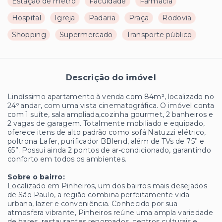
Estação de metrô
Faculdade
Farmácia
Hospital
Igreja
Padaria
Praça
Rodovia
Shopping
Supermercado
Transporte público
Descrição do imóvel
Lindíssimo apartamento à venda com 84m², localizado no
24º andar, com uma vista cinematográfica. O imóvel conta
com 1 suíte, sala ampliada,cozinha gourmet, 2 banheiros e
2 vagas de garagem. Totalmente mobiliado e equipado,
oferece itens de alto padrão como sofá Natuzzi elétrico,
poltrona Lafer, purificador BBlend, além de TVs de 75” e
65”. Possui ainda 2 pontos de ar-condicionado, garantindo
conforto em todos os ambientes.
Sobre o bairro:
Localizado em Pinheiros, um dos bairros mais desejados
de São Paulo, a região combina perfeitamente vida
urbana, lazer e conveniência. Conhecido por sua
atmosfera vibrante, Pinheiros reúne uma ampla variedade
de bares, restaurantes renomados, centros culturais e