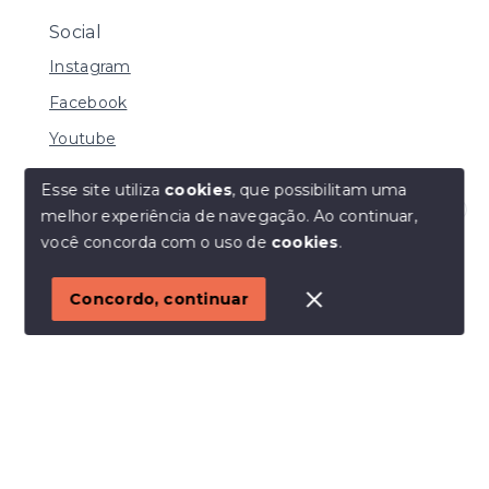
Social
Instagram
Facebook
Youtube
Esse site utiliza
cookies
, que possibilitam uma
melhor experiência de navegação.
Ao continuar,
© Copyright 2026 - I URBE CONSULTORIA
Olá! Estamos disponíveis para te ajudar.
você concorda com o uso de
cookies
.
IMOBILIÁRIA | CRECI 33.934 J - Todos os direitos
reservados
1
Concordo, continuar
SITE PARA IMOBILIARIA
Início
Histórico
Favoritos