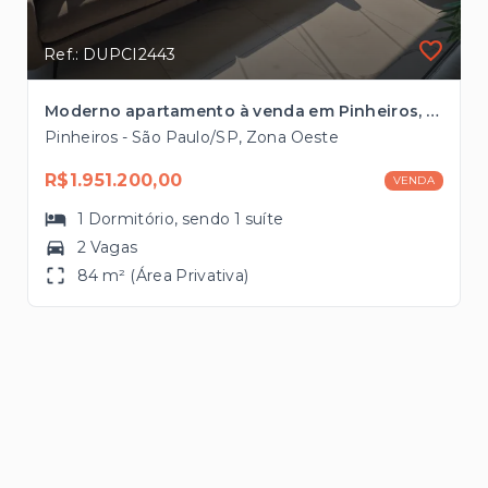
Ref.: DUPCI2443
Moderno apartamento à venda em Pinheiros, com 84m², 2 vagas à 50mts da Avenida Faria Lima
Pinheiros - São Paulo/SP, Zona Oeste
R$1.951.200,00
VENDA
1
Dormitório
, sendo
1
suíte
2 Vagas
84 m² (Área Privativa)