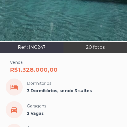
Ref.:
INC247
20
fotos
Venda
R$1.328.000,00
Dormitórios
3 Dormitórios, sendo 3 suítes
Garagens
2 Vagas