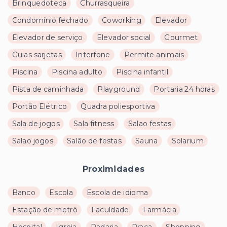
Brinquedoteca
Churrasqueira
Condomínio fechado
Coworking
Elevador
Elevador de serviço
Elevador social
Gourmet
Guias sarjetas
Interfone
Permite animais
Piscina
Piscina adulto
Piscina infantil
Pista de caminhada
Playground
Portaria 24 horas
Portão Elétrico
Quadra poliesportiva
Sala de jogos
Sala fitness
Salao festas
Salao jogos
Salão de festas
Sauna
Solarium
Proximidades
Banco
Escola
Escola de idioma
Estação de metrô
Faculdade
Farmácia