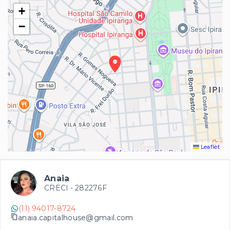
+
−
Leaflet
Anaia
CRECI -
282276F
(11) 94017-8724
anaia.capitalhouse@gmail.com