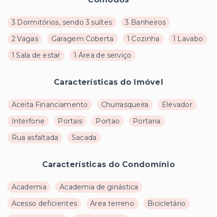
3 Dormitórios, sendo 3 suítes
3 Banheiros
2 Vagas
Garagem Coberta
1 Cozinha
1 Lavabo
1 Sala de estar
1 Área de serviço
Características do Imóvel
Aceita Financiamento
Churrasqueira
Elevador
Interfone
Portais
Portao
Portaria
Rua asfaltada
Sacada
Características do Condomínio
Academia
Academia de ginástica
Acesso deficientes
Area terreno
Bicicletário