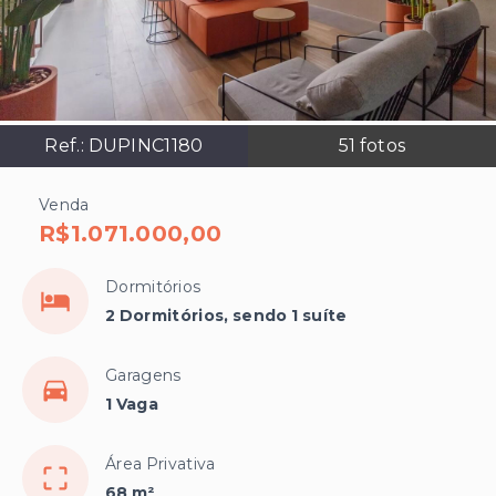
Ref.:
DUPINC1180
51
fotos
Venda
R$1.071.000,00
Dormitórios
2 Dormitórios, sendo 1 suíte
Garagens
1 Vaga
Área Privativa
68 m²