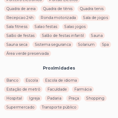
Quadra de areia
Quadra de tênis
Quadra tenis
Recepcao 24h
Ronda motorizada
Sala de jogos
Sala fitness
Salao festas
Salao jogos
Salão de festas
Salão de festas infantil
Sauna
Sauna seca
Sistema seguranca
Solarium
Spa
Área verde preservada
Proximidades
Banco
Escola
Escola de idioma
Estação de metrô
Faculdade
Farmácia
Hospital
Igreja
Padaria
Praça
Shopping
Supermercado
Transporte público