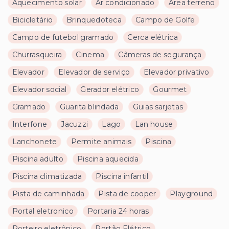
Aquecimento solar
Ar condicionado
Area terreno
Bicicletário
Brinquedoteca
Campo de Golfe
Campo de futebol gramado
Cerca elétrica
Churrasqueira
Cinema
Câmeras de segurança
Elevador
Elevador de serviço
Elevador privativo
Elevador social
Gerador elétrico
Gourmet
Gramado
Guarita blindada
Guias sarjetas
Interfone
Jacuzzi
Lago
Lan house
Lanchonete
Permite animais
Piscina
Piscina adulto
Piscina aquecida
Piscina climatizada
Piscina infantil
Pista de caminhada
Pista de cooper
Playground
Portal eletronico
Portaria 24 horas
Porteiro eletrônico
Portão Elétrico