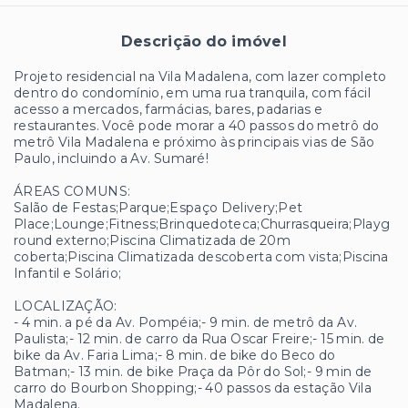
Descrição do imóvel
Projeto residencial na Vila Madalena, com lazer completo
dentro do condomínio, em uma rua tranquila, com fácil
acesso a mercados, farmácias, bares, padarias e
restaurantes. Você pode morar a 40 passos do metrô do
metrô Vila Madalena e próximo às principais vias de São
Paulo, incluindo a Av. Sumaré!
ÁREAS COMUNS:
Salão de Festas;Parque;Espaço Delivery;Pet
Place;Lounge;Fitness;Brinquedoteca;Churrasqueira;Playg
round externo;Piscina Climatizada de 20m
coberta;Piscina Climatizada descoberta com vista;Piscina
Infantil e Solário;
LOCALIZAÇÃO:
- 4 min. a pé da Av. Pompéia;- 9 min. de metrô da Av.
Paulista;- 12 min. de carro da Rua Oscar Freire;- 15 min. de
bike da Av. Faria Lima;- 8 min. de bike do Beco do
Batman;- 13 min. de bike Praça da Pôr do Sol;- 9 min de
carro do Bourbon Shopping;- 40 passos da estação Vila
Madalena.