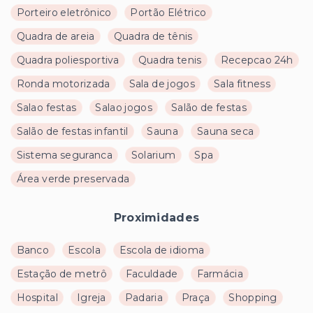
Porteiro eletrônico
Portão Elétrico
Quadra de areia
Quadra de tênis
Quadra poliesportiva
Quadra tenis
Recepcao 24h
Ronda motorizada
Sala de jogos
Sala fitness
Salao festas
Salao jogos
Salão de festas
Salão de festas infantil
Sauna
Sauna seca
Sistema seguranca
Solarium
Spa
Área verde preservada
Proximidades
Banco
Escola
Escola de idioma
Estação de metrô
Faculdade
Farmácia
Hospital
Igreja
Padaria
Praça
Shopping