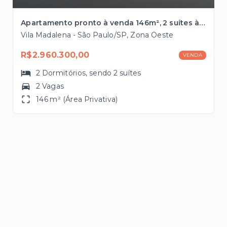
Apartamento pronto à venda 146m², 2 suítes à 300 metros da Estação Vila Madalena do metrô
Vila Madalena - São Paulo/SP, Zona Oeste
R$2.960.300,00
VENDA
2
Dormitórios
, sendo
2
suítes
2 Vagas
146 m² (Área Privativa)