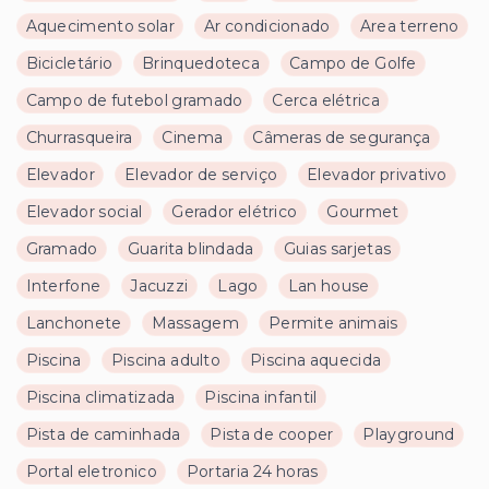
Aquecimento solar
Ar condicionado
Area terreno
Bicicletário
Brinquedoteca
Campo de Golfe
Campo de futebol gramado
Cerca elétrica
Churrasqueira
Cinema
Câmeras de segurança
Elevador
Elevador de serviço
Elevador privativo
Elevador social
Gerador elétrico
Gourmet
Gramado
Guarita blindada
Guias sarjetas
Interfone
Jacuzzi
Lago
Lan house
Lanchonete
Massagem
Permite animais
Piscina
Piscina adulto
Piscina aquecida
Piscina climatizada
Piscina infantil
Pista de caminhada
Pista de cooper
Playground
Portal eletronico
Portaria 24 horas