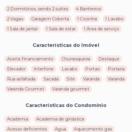
2 Dormitórios, sendo 2 suítes
4 Banheiros
2 Vagas
Garagem Coberta
1 Cozinha
1 Lavabo
1 Sala de jantar
1 Sala de estar
1 Área de serviço
Características do Imóvel
Aceita Financiamento
Churrasqueira
Destaque
Elevador
Interfone
Lavabo
Portao
Portaria
Rua asfaltada
Sacada
Site
Varanda
Varanda
Varanda Gourmet
Varanda gourmet
Características do Condomínio
Academia
Academia de ginástica
Acesso deficientes
Agua
Aquecimento gas