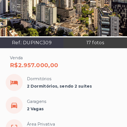
Ref.:
DUPINC309
17
fotos
Venda
R$2.957.000,00
Dormitórios
2 Dormitórios, sendo 2 suítes
Garagens
2 Vagas
Área Privativa