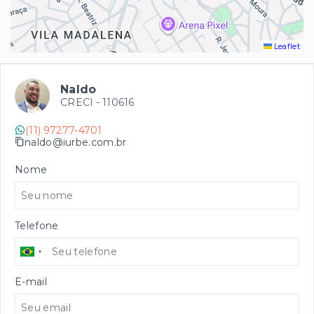
Leaflet
Naldo
CRECI -
110616
(11) 97277-4701
naldo@iurbe.com.br
Nome
Telefone
E-mail