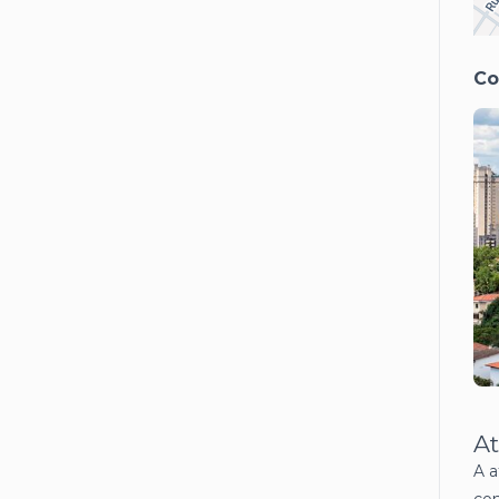
Co
At
A a