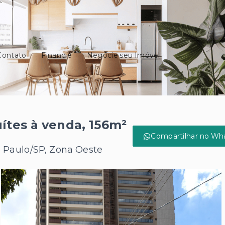
Contato
Financie
Negocie seu Imóvel
ítes à venda, 156m²
Compartilhar no Wh
o Paulo/SP, Zona Oeste