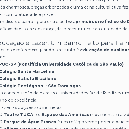
forto e a sofisticação que o público de alto padrão procura.
és charmosos, praças arborizadas e uma cena cultural ativa fa
er com praticidade e prazer.
m disso, o bairro figura entre os
três primeiros no Índice d
eflexo direto da segurança, da infraestrutura e da qualidade dos
ucação e Lazer: Um Bairro Feito para Famí
dizes é referência quando o assunto é
educação de qualida
mo:
PUC-SP (Pontifícia Universidade Católica de São Paulo)
Colégio Santa Marcelina
Colégio Batista Brasileiro
Colégio Pentágono
e
São Domingos
a concentração de escolas e universidades faz de Perdizes um 
ino de excelência.
lazer, as opções são inúmeras:
O
Teatro TUCA
e o
Espaço das Américas
movimentam a vida 
O
Parque da Água Branca
é um refúgio verde perfeito para