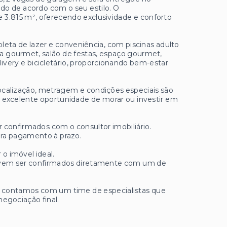
ado de acordo com o seu estilo. O
.815 m², oferecendo exclusividade e conforto
leta de lazer e conveniência, com piscinas adulto
ira gourmet, salão de festas, espaço gourmet,
ivery e bicicletário, proporcionando bem-estar
ocalização, metragem e condições especiais são
 excelente oportunidade de morar ou investir em
r confirmados com o consultor imobiliário.
ara pagamento à prazo.
 o imóvel ideal.
 devem ser confirmados diretamente com um de
ue contamos com um time de especialistas que
negociação final.