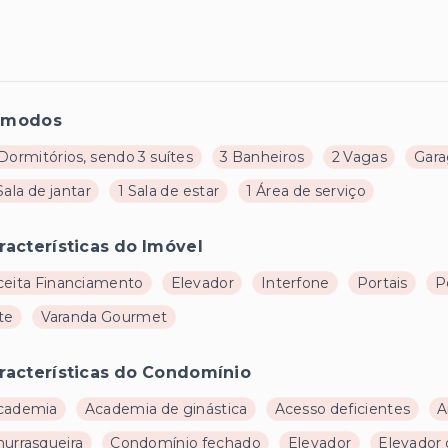
ômodos
Dormitórios, sendo 3 suítes
3 Banheiros
2 Vagas
Gar
Sala de jantar
1 Sala de estar
1 Área de serviço
racterísticas do Imóvel
ceita Financiamento
Elevador
Interfone
Portais
P
te
Varanda Gourmet
racterísticas do Condomínio
cademia
Academia de ginástica
Acesso deficientes
A
hurrasqueira
Condomínio fechado
Elevador
Elevador 