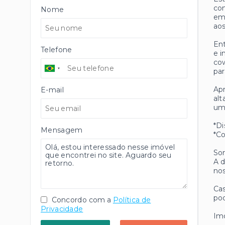
con
Nome
emp
ao
Ent
Telefone
e i
cow
par
Apr
E-mail
alt
um
*Di
Mensagem
*Co
Som
A d
nos
Cas
pod
Concordo com a
Política de
Privacidade
Imó