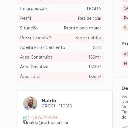
Gu
Incorporação
TEGRA
Po
Perfil
Residencial
S
Situação
Pronto para morar
Possui mobília?
Sem mobília
Pr
Aceita Financiamento
Sim
Al
Área Construída
156m²
H
Área Privativa
156m²
Área Total
156m²
De
Viv
Naldo
Rec
CRECI -
110616
fác
Fra
do 
(11) 97277-4701
naldo@iurbe.com.br
Est