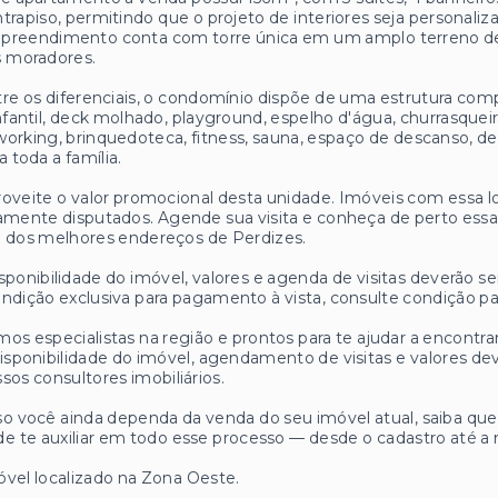
trapiso, permitindo que o projeto de interiores seja personaliz
reendimento conta com torre única em um amplo terreno de 3
s moradores.
re os diferenciais, o condomínio dispõe de uma estrutura comp
nfantil, deck molhado, playground, espelho d'água, churrasque
orking, brinquedoteca, fitness, sauna, espaço de descanso, del
a toda a família.
oveite o valor promocional desta unidade. Imóveis com essa l
amente disputados. Agende sua visita e conheça de perto essa
 dos melhores endereços de Perdizes.
sponibilidade do imóvel, valores e agenda de visitas deverão se
ndição exclusiva para pagamento à vista, consulte condição p
os especialistas na região e prontos para te ajudar a encontrar
isponibilidade do imóvel, agendamento de visitas e valores
sos consultores imobiliários.
o você ainda dependa da venda do seu imóvel atual, saiba q
e te auxiliar em todo esse processo — desde o cadastro até a 
vel localizado na Zona Oeste.