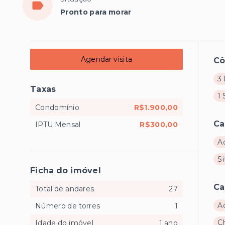
Pronto para morar
Agendar visita
C
3 
Taxas
1 
Condomínio
R$1.900,00
Ca
IPTU Mensal
R$300,00
A
Si
Ficha do imóvel
Ca
Total de andares
27
A
Número de torres
1
C
Idade do imóvel
1 ano