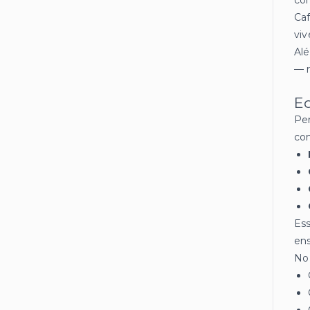
con
Caf
viv
Alé
— r
Ed
Per
co
Ess
ens
No 