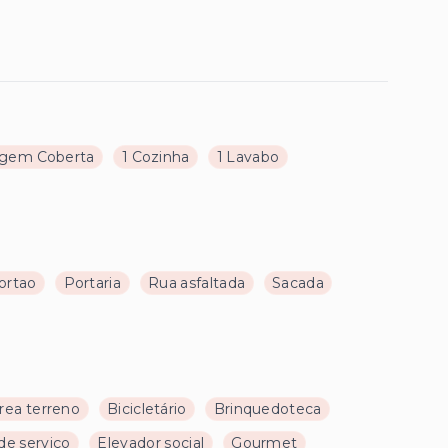
agem Coberta
1 Cozinha
1 Lavabo
ortao
Portaria
Rua asfaltada
Sacada
rea terreno
Bicicletário
Brinquedoteca
de serviço
Elevador social
Gourmet