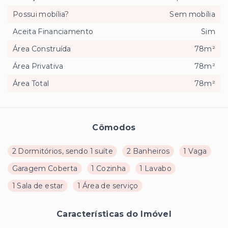
Possui mobília?
Sem mobília
Aceita Financiamento
Sim
Área Construída
78m²
Área Privativa
78m²
Área Total
78m²
Cômodos
2 Dormitórios, sendo 1 suíte
2 Banheiros
1 Vaga
Garagem Coberta
1 Cozinha
1 Lavabo
1 Sala de estar
1 Área de serviço
Características do Imóvel