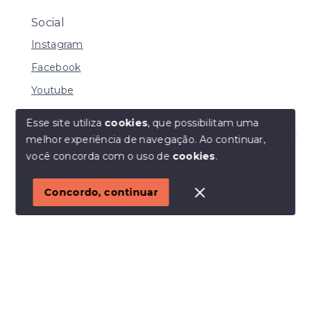
Social
Instagram
Facebook
Youtube
Esse site utiliza
cookies
, que possibilitam uma
melhor experiência de navegação.
Ao continuar,
© Copyright 2026 - I URBE CONSULTORIA
Olá! Estamos disponíveis para te ajudar.
você concorda com o uso de
cookies
.
IMOBILIÁRIA | CRECI 33.934 J - Todos os direitos
reservados
1
Concordo, continuar
SITE PARA IMOBILIARIA
Início
Histórico
Favoritos