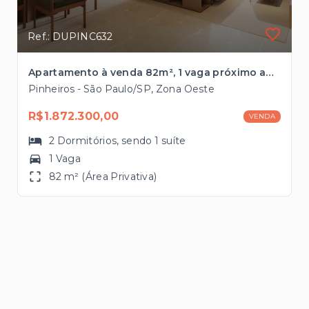
Ref.: DUPINC632
Apartamento à venda 82m², 1 vaga próximo ao Metrô Faria Lima
Pinheiros - São Paulo/SP, Zona Oeste
R$1.872.300,00
VENDA
2
Dormitórios
, sendo
1
suíte
1 Vaga
82 m² (Área Privativa)