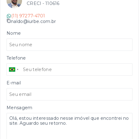
CRECI -
110616
(11) 97277-4701
naldo@iurbe.com.br
Nome
Telefone
E-mail
Mensagem