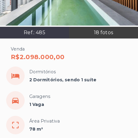
Ref.:
485
18
fotos
Venda
R$2.098.000,00
Dormitórios
2 Dormitórios, sendo 1 suíte
Garagens
1 Vaga
Área Privativa
78 m²