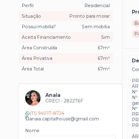
Perfil
Residencial
Pr
Situação
Pronto para morar
B
Possui mobília?
Sem mobília
P
Aceita Financiamento
Sim
Área Construída
67m²
Área Privativa
67m²
De
Área Total
67m²
Co
PR
ÁR
Nº 
Anaia
Nº 
CRECI -
282276F
gar
Nº
(11) 94017-8724
PR
anaia.capitalhouse@gmail.com
PR
PR
Nome
ÁR