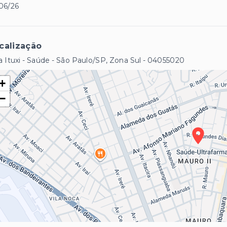
06/26
calização
 Ituxi - Saúde - São Paulo/SP, Zona Sul
- 04055020
+
−