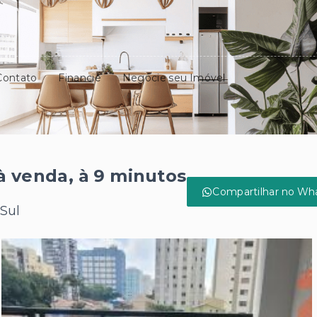
Contato
Financie
Negocie seu Imóvel
à venda, à 9 minutos
Compartilhar no Wh
 Sul