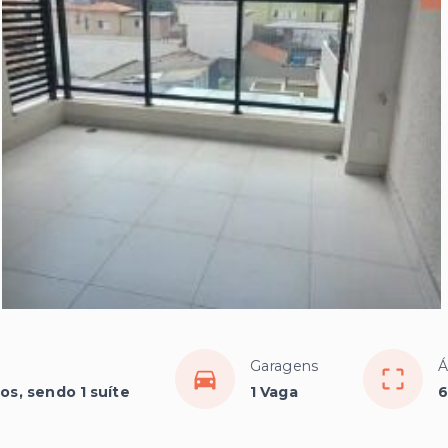
Garagens
Á
os, sendo 1 suíte
1 Vaga
6