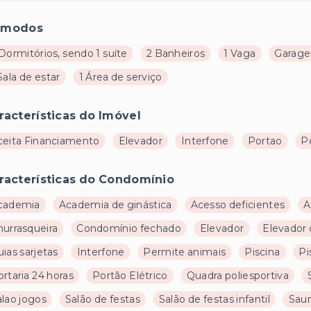
ômodos
Dormitórios, sendo 1 suíte
2 Banheiros
1 Vaga
Garage
Sala de estar
1 Área de serviço
racterísticas do Imóvel
ceita Financiamento
Elevador
Interfone
Portao
Po
racterísticas do Condomínio
cademia
Academia de ginástica
Acesso deficientes
A
hurrasqueira
Condomínio fechado
Elevador
Elevador 
ias sarjetas
Interfone
Permite animais
Piscina
Pi
rtaria 24 horas
Portão Elétrico
Quadra poliesportiva
alao jogos
Salão de festas
Salão de festas infantil
Sau