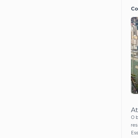
Co
At
O b
res
Ess