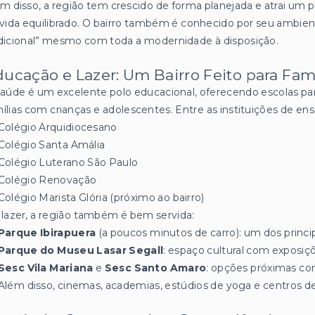
m disso, a região tem crescido de forma planejada e atrai um 
vida equilibrado. O bairro também é conhecido por seu ambien
dicional” mesmo com toda a modernidade à disposição.
ucação e Lazer: Um Bairro Feito para Famí
aúde é um excelente polo educacional, oferecendo escolas parti
ílias com crianças e adolescentes. Entre as instituições de en
Colégio Arquidiocesano
Colégio Santa Amália
Colégio Luterano São Paulo
Colégio Renovação
Colégio Marista Glória (próximo ao bairro)
lazer, a região também é bem servida:
Parque Ibirapuera
(a poucos minutos de carro): um dos princip
Parque do Museu Lasar Segall
: espaço cultural com exposiçõ
Sesc Vila Mariana
e
Sesc Santo Amaro
: opções próximas co
Além disso, cinemas, academias, estúdios de yoga e centros d