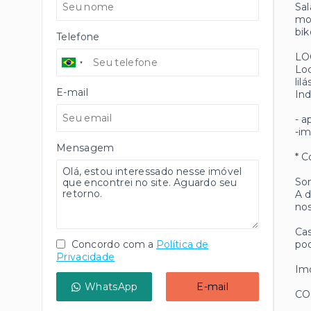
Sal
mol
bik
Telefone
LO
Loc
lil
E-mail
Ind
- a
-im
Mensagem
* C
Som
A d
nos
Cas
Concordo com a
Política de
pod
Privacidade
Imó
WhatsApp
E-mail
CO