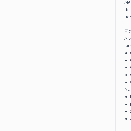
Alé
de 
tra
Ed
A S
fam
No 