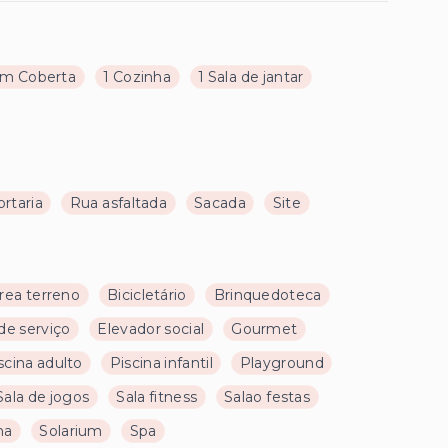
m Coberta
1 Cozinha
1 Sala de jantar
rtaria
Rua asfaltada
Sacada
Site
rea terreno
Bicicletário
Brinquedoteca
de serviço
Elevador social
Gourmet
scina adulto
Piscina infantil
Playground
Sala de jogos
Sala fitness
Salao festas
na
Solarium
Spa