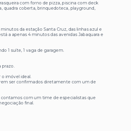
asqueira com forno de pizza, piscina com deck
na, quadra coberta, brinquedoteca, playground,
 minutos da estação Santa Cruz, das linhas azul e
ço está a apenas 4 minutos das avenidas Jabaquara e
ndo 1 suíte, 1 vaga de garagem.
 prazo.
 o imóvel ideal.
 devem ser confirmados diretamente com um de
ue contamos com um time de especialistas que
negociação final.