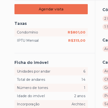
Agendar visita
C
2 
Taxas
1 
Condomínio
R$801,00
Ca
IPTU Mensal
R$315,00
A
Ca
Ficha do imóvel
A
Unidades por andar
6
C
Total de andares
14
Gu
Número de torres
1
Po
Idade do imóvel
2 anos
S
Incorporação
Archtec