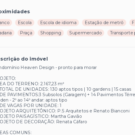
oximidades
anco
Escola
Escola de idioma
Estação de metrô
F
adaria
Praça
Shopping
Supermercado
Transporte 
scrição do imóvel
ndomínio Heaven Design - pronto para morar
OJETO:
EA DO TERRENO: 2.167,23 m²
TOTAL DE UNIDADES: 130 aptos tipos | 10 gardens | 15 casas
DE PAVIMENTOS:3 Subsolos (Garagem) + 14 Pavimentos Térreo c
den - 2º ao 14º andar: aptos tipo
 DE VAGAS POR UNIDADE: 1
OJETO ARQUITETÔNICO: P.S Arquitetos e Renato Bianconi
OJETO PAISAGÍSTICO: Martha Gavião
OJETO DE DECORAÇÃO: Renata Cáfaro
EAS COMUNS: