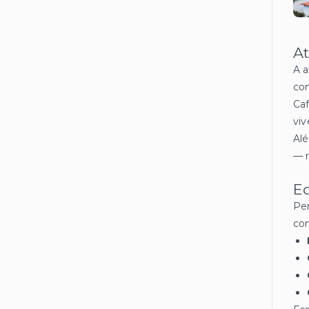
At
A a
con
Caf
viv
Alé
— r
Ed
Per
co