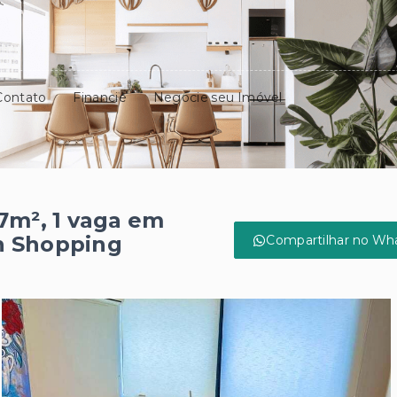
Contato
Financie
Negocie seu Imóvel
7m², 1 vaga em
n Shopping
Compartilhar no Wh