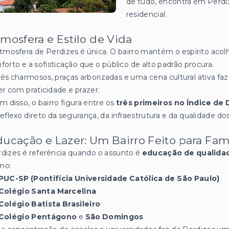
de tudo, encontra em Perdize
residencial.
mosfera e Estilo de Vida
tmosfera de Perdizes é única. O bairro mantém o espírito acol
forto e a sofisticação que o público de alto padrão procura.
és charmosos, praças arborizadas e uma cena cultural ativa fa
er com praticidade e prazer.
m disso, o bairro figura entre os
três primeiros no Índice d
eflexo direto da segurança, da infraestrutura e da qualidade dos
ucação e Lazer: Um Bairro Feito para Famí
dizes é referência quando o assunto é
educação de qualida
mo:
PUC-SP (Pontifícia Universidade Católica de São Paulo)
Colégio Santa Marcelina
Colégio Batista Brasileiro
Colégio Pentágono
e
São Domingos