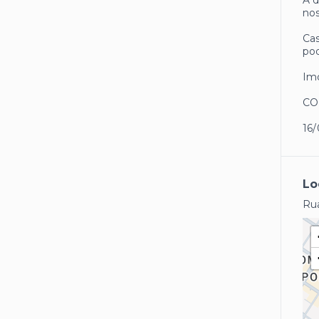
A d
nos
Cas
pod
Imó
CO
16
Lo
Rua