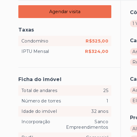
Agendar visita
C
1
Taxas
Ca
Condomínio
R$525,00
IPTU Mensal
R$324,00
A
R
Ca
Ficha do imóvel
A
Total de andares
25
El
Número de torres
1
Idade do imóvel
32 anos
Pr
Incorporação
Sanco
Empreendimentos
Al