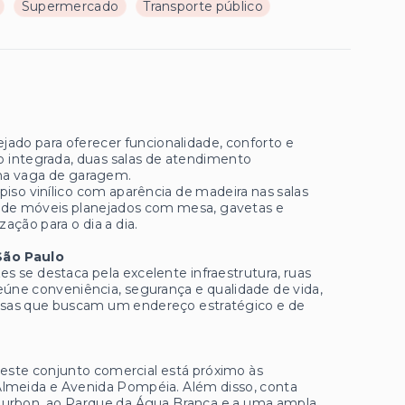
Supermercado
Transporte público
jado para oferecer funcionalidade, conforto e
o integrada, duas salas de atendimento
ma vaga de garagem.
so vinílico com aparência de madeira nas salas
 de móveis planejados com mesa, gavetas e
ação para o dia a dia.
 São Paulo
s se destaca pela excelente infraestrutura, ruas
 reúne conveniência, segurança e qualidade de vida,
resas que buscam um endereço estratégico e de
, este conjunto comercial está próximo às
Almeida e Avenida Pompéia. Além disso, conta
Bourbon, ao Parque da Água Branca e a uma ampla