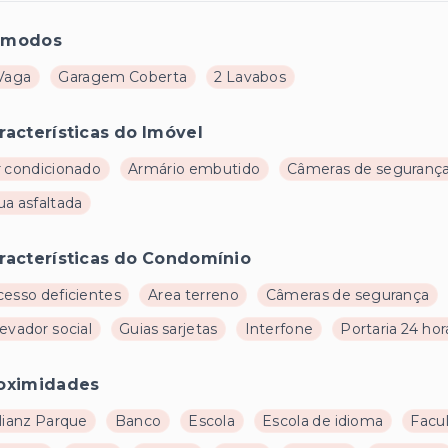
ômodos
 Vaga
Garagem Coberta
2 Lavabos
racterísticas do Imóvel
r condicionado
Armário embutido
Câmeras de seguranç
ua asfaltada
racterísticas do Condomínio
cesso deficientes
Area terreno
Câmeras de segurança
evador social
Guias sarjetas
Interfone
Portaria 24 hor
oximidades
lianz Parque
Banco
Escola
Escola de idioma
Facu