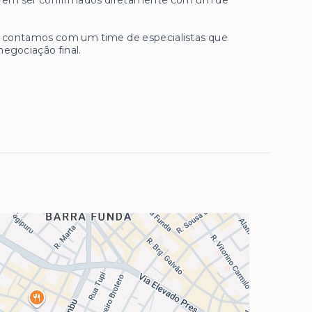
 devem ser confirmados diretamente com um de
ue contamos com um time de especialistas que
negociação final.