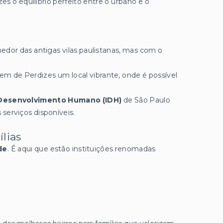
s o equilíbrio perfeito entre o urbano e o
hedor das antigas vilas paulistanas, mas com o
zem de Perdizes um local vibrante, onde é possível
e Desenvolvimento Humano (IDH)
de São Paulo
 serviços disponíveis.
lias
de
. É aqui que estão instituições renomadas