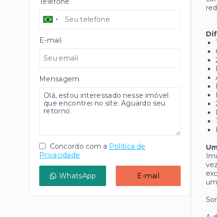
Telefone
red
Di
E-mail
Mensagem
Concordo com a
Política de
Um
Privacidade
Imó
vez
exc
WhatsApp
E-mail
uma
Som