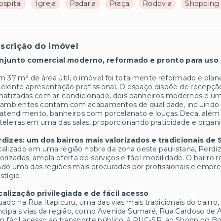
ospital
Igreja
Padaria
Praça
Rodovia
Shopping
scrição do imóvel
njunto comercial moderno, reformado e pronto para uso
 37 m² de área útil, o imóvel foi totalmente reformado e plane
elente apresentação profissional. O espaço dispõe de recepçã
matizadas com ar-condicionado, dois banheiros modernos e u
ambientes contam com acabamentos de qualidade, incluindo pi
atendimento, banheiros com porcelanato e louças Deca, além
teleiras em uma das salas, proporcionando praticidade e organiz
rdizes: um dos bairros mais valorizados e tradicionais de
alizado em uma região nobre da zona oeste paulistana, Perdize
orizadas, ampla oferta de serviços e fácil mobilidade. O bairro
do uma das regiões mais procuradas por profissionais e emp
stígio.
calização privilegiada e de fácil acesso
uado na Rua Itapicuru, uma das vias mais tradicionais do bairro
ncipais vias da região, como Avenida Sumaré, Rua Cardoso de 
 fácil acesso ao transporte público, à PUC-SP, ao Shopping 