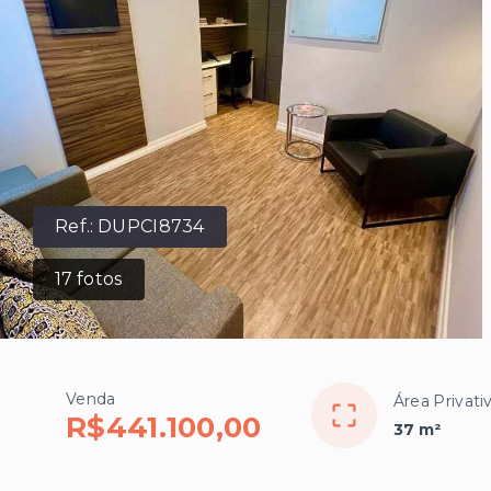
Ref.:
DUPCI8734
17
fotos
Venda
Área Privati
R$441.100,00
37 m²