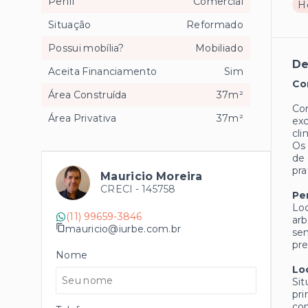
Perfil
Comercial
H
Situação
Reformado
Possui mobília?
Mobiliado
De
Aceita Financiamento
Sim
Co
Área Construída
37m²
Com
Área Privativa
37m²
exc
cli
Os 
de 
pra
Mauricio Moreira
CRECI -
145758
Pe
Loc
(11) 99659-3846
arb
mauricio@iurbe.com.br
sen
pre
Nome
Lo
Sit
pri
com