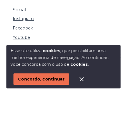
Social
Instagram
Facebook
Youtube
Esse site utiliza
cookies
, que possibilitam uma
melhor experiência de navegação.
Ao continuar,
© Copyright 2026 - I URBE CONSULTORIA
Olá! Estamos disponíveis para te ajudar.
você concorda com o uso de
cookies
.
IMOBILIÁRIA | CRECI 33.934 J - Todos os direitos
reservados
1
Concordo, continuar
SITE PARA IMOBILIARIA
Início
Histórico
Favoritos