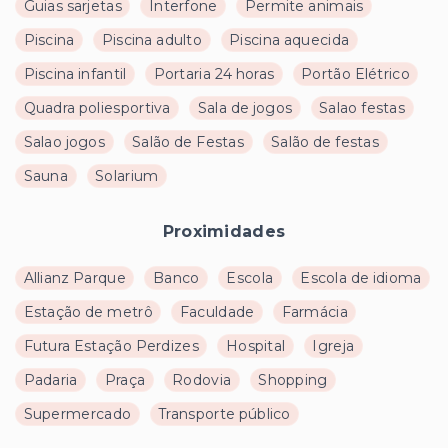
Guias sarjetas
Interfone
Permite animais
Piscina
Piscina adulto
Piscina aquecida
Piscina infantil
Portaria 24 horas
Portão Elétrico
Quadra poliesportiva
Sala de jogos
Salao festas
Salao jogos
Salão de Festas
Salão de festas
Sauna
Solarium
Proximidades
Allianz Parque
Banco
Escola
Escola de idioma
Estação de metrô
Faculdade
Farmácia
Futura Estação Perdizes
Hospital
Igreja
Padaria
Praça
Rodovia
Shopping
Supermercado
Transporte público