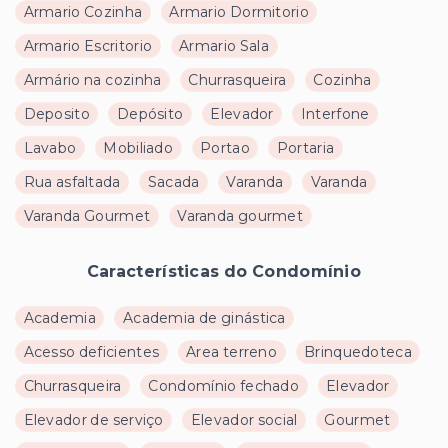
Armario Cozinha
Armario Dormitorio
Armario Escritorio
Armario Sala
Armário na cozinha
Churrasqueira
Cozinha
Deposito
Depósito
Elevador
Interfone
Lavabo
Mobiliado
Portao
Portaria
Rua asfaltada
Sacada
Varanda
Varanda
Varanda Gourmet
Varanda gourmet
Características do Condomínio
Academia
Academia de ginástica
Acesso deficientes
Area terreno
Brinquedoteca
Churrasqueira
Condomínio fechado
Elevador
Elevador de serviço
Elevador social
Gourmet