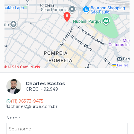
Leaflet
Charles Bastos
CRECI -
92.949
(11) 96373-9475
charles@iurbe.com.br
Nome