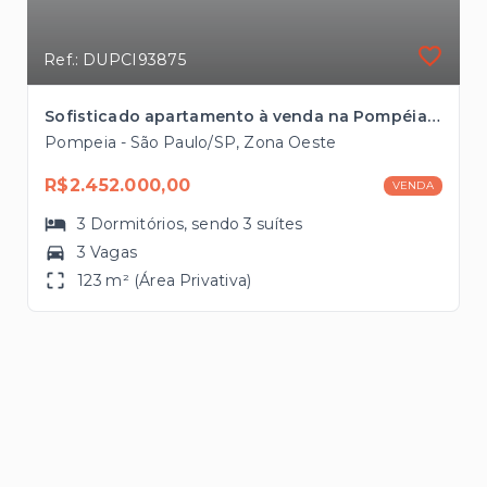
Ref.: DUPCI93875
Sofisticado apartamento à venda na Pompéia com 123m², 3 suítes, 3 vagas próximo ao Bourbon Shopping
Pompeia - São Paulo/SP, Zona Oeste
R$2.452.000,00
VENDA
3
Dormitórios
, sendo
3
suítes
3 Vagas
123 m² (Área Privativa)