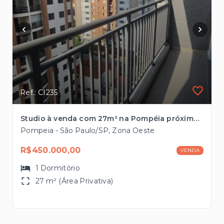
Ref.: CI235
Studio à venda com 27m² na Pompéia próximo à futura estação de Metrô
Pompeia - São Paulo/SP, Zona Oeste
R$450.000,00
VENDA
1
Dormitório
27 m² (Área Privativa)