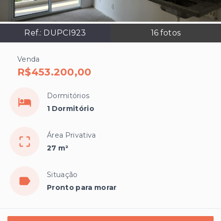
Ref.:
DUPCI923
16
fotos
Venda
R$453.200,00
Dormitórios
1 Dormitório
Área Privativa
27 m²
Situação
Pronto para morar