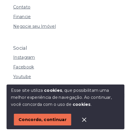
Contato
Financie
Negocie seu Imóvel
Social
Instagram
Facebook
Youtube
Esse site utiliza
cookies
, que possibilitam uma
melhor experiência de navegação.
Ao continuar,
© Copyright 2026 - I URBE CONSULTORIA
Olá! Estamos disponíveis para te ajudar.
você concorda com o uso de
cookies
.
IMOBILIÁRIA | CRECI 33.934 J - Todos os direitos
reservados
1
Concordo, continuar
SITE PARA IMOBILIARIA