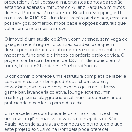
proporciona fácil acesso a importantes pontos da região,
estando a apenas 4 minutos do Allianz Parque, 5 minutos
do Sesc Pompeia, 7 minutos do Bourbon Shopping e 11
minutos da PUC-SP. Uma localização privilegiada, cercada
por serviços, comércio, mobilidade e opções culturais que
valorizam ainda mais o imóvel.
O imóvel é um studio de 27m², com varanda, sem vaga de
garagem e entregue no contrapiso, ideal para quem
deseja personalizar os acabamentos e criar um ambiente
moderno, funcional e alinhado ao próprio estilo de vida. O
projeto conta com terreno de 1.553m², distribuído em 2
torres, térreo + 21 andares e 248 residências.
O condomínio oferece uma estrutura completa de lazer e
conveniência, com brinquedoteca, churrasqueira,
coworking, espaço delivery, espaço gourmet, fitness,
game bar, lavanderia coletiva, lounge externo, mini
market, piscina, playground e solarium, proporcionando
praticidade e conforto para o dia a dia.
Uma excelente oportunidade para morar ou investir em
uma das regiões mais valorizadas e desejadas de São
Paulo. Agende sua visita e conheça de perto tudo o que
este projeto exclusivo na Pompeia pode oferecer.