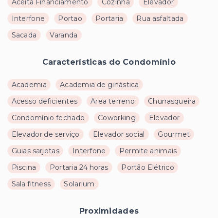
Aceita Financiamento
Cozinha
Elevador
Interfone
Portao
Portaria
Rua asfaltada
Sacada
Varanda
Características do Condomínio
Academia
Academia de ginástica
Acesso deficientes
Area terreno
Churrasqueira
Condomínio fechado
Coworking
Elevador
Elevador de serviço
Elevador social
Gourmet
Guias sarjetas
Interfone
Permite animais
Piscina
Portaria 24 horas
Portão Elétrico
Sala fitness
Solarium
Proximidades