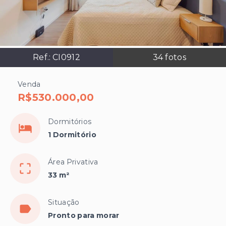
Ref.:
CI0912
34
fotos
Venda
R$530.000,00
Dormitórios
1 Dormitório
Área Privativa
33 m²
Situação
Pronto para morar