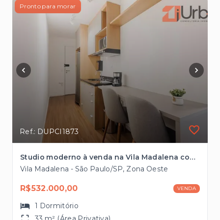
Pronto para morar
Ref.: DUPCI1873
Studio moderno à venda na Vila Madalena com 33m² próximo ao Metrô
Vila Madalena - São Paulo/SP, Zona Oeste
R$532.000,00
VENDA
1
Dormitório
33 m² (Área Privativa)