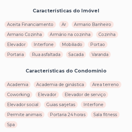
Características do Imóvel
Aceita Financiamento
Ar
Armario Banheiro
Armario Cozinha
Armário na cozinha
Cozinha
Elevador
Interfone
Mobiliado
Portao
Portaria
Rua asfaltada
Sacada
Varanda
Características do Condomínio
Academia
Academia de ginástica
Area terreno
Coworking
Elevador
Elevador de serviço
Elevador social
Guias sarjetas
Interfone
Permite animais
Portaria 24 horas
Sala fitness
Spa